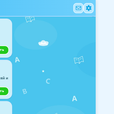
ть
яй и
ть