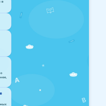
 в
по
нее,
е
амых