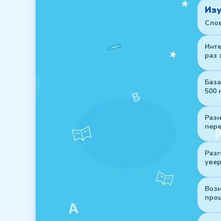
Изу
Слов
Инте
раз 
База
500 
Разн
пере
Разг
увер
Возм
проц