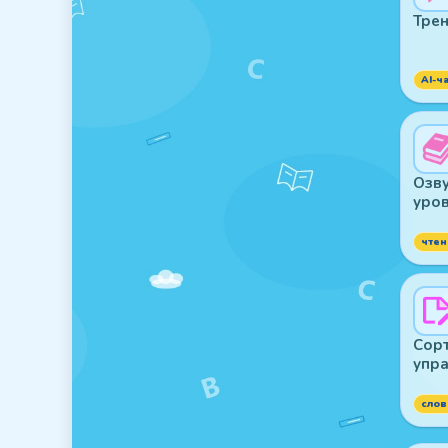
Трен
AI-ч
Озву
уров
чтен
Сорт
упр
слов