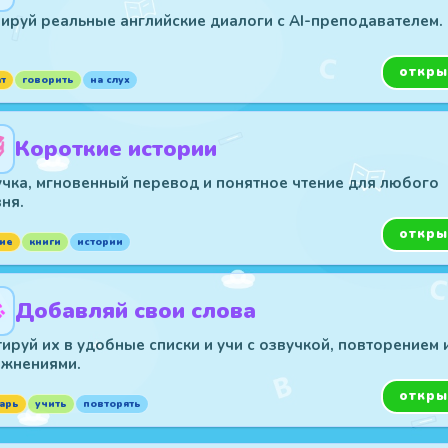
ируй реальные английские диалоги с AI-преподавателем.
откры
ат
говорить
на слух
Короткие истории
чка, мгновенный перевод и понятное чтение для любого
ня.
откры
ие
книги
истории
Добавляй свои слова
ируй их в удобные списки и учи с озвучкой, повторением 
ажнениями.
откры
арь
учить
повторять