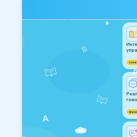
Инте
упр
слов
Реал
гово
фра