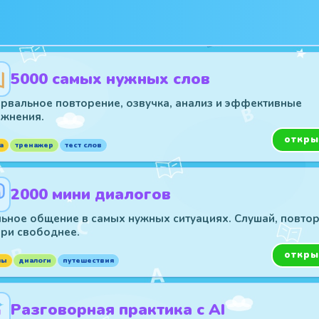
5000 самых нужных слов
рвальное повторение, озвучка, анализ и эффективные
ажнения.
откры
а
тренажер
тест слов
2000 мини диалогов
ьное общение в самых нужных ситуациях. Слушай, повтор
ри свободнее.
откры
зы
диалоги
путешествия
Разговорная практика с AI