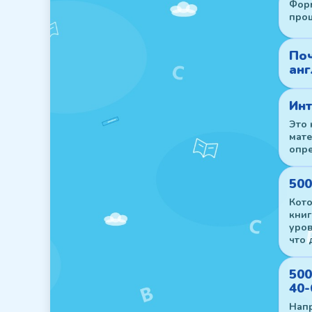
Форм
проц
Поч
анг
Инт
Это 
мате
опр
500
Кото
книг
уров
что 
500
40-
Напр