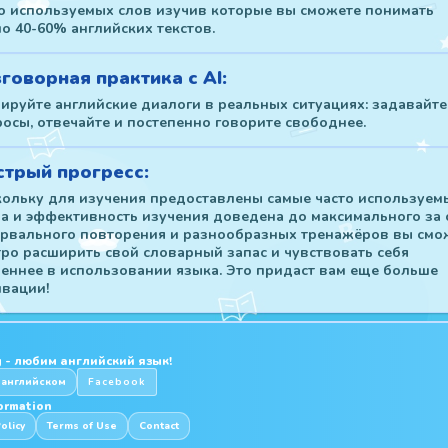
о используемых слов изучив которые вы сможете понимать
о 40-60% английских текстов.
говорная практика с AI:
ируйте английские диалоги в реальных ситуациях: задавайте
осы, отвечайте и постепенно говорите свободнее.
трый прогресс:
ольку для изучения предоставлены самые часто используем
а и эффективность изучения доведена до максимального за 
рвального повторения и разнообразных тренажёров вы смо
ро расширить свой словарный запас и чувствовать себя
еннее в использовании языка. Это придаст вам еще больше
вации!
 - любим английский язык!
 английском
Facebook
formation
olicy
Terms of Use
Contact