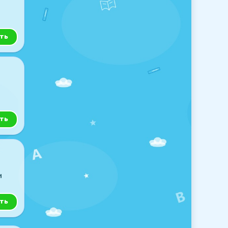
ть
ть
и
ть