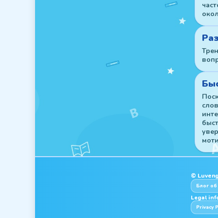
част
окол
Раз
Трен
вопр
Быс
Поск
слов
инте
быст
увер
моти
© Luveng
Блог об
Legal in
Privacy P