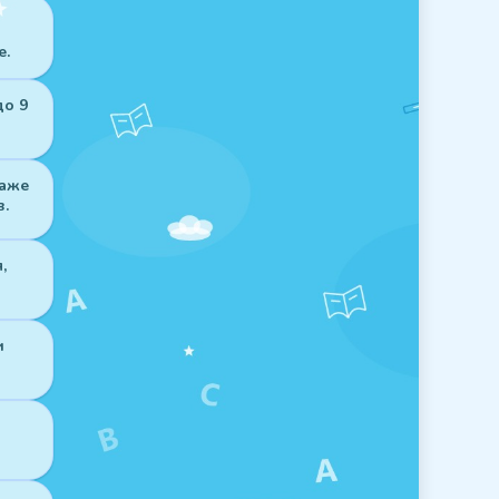
е.
до 9
даже
в.
,
и