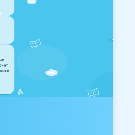
ые
счет
жете